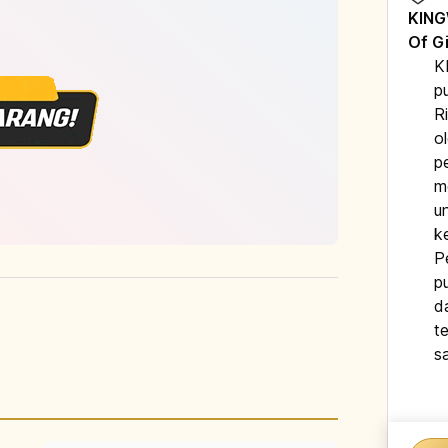
KING
Of G
K
p
R
o
p
m
u
k
P
p
d
t
sa