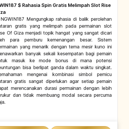
WIN187 $ Rahasia Spin Gratis Melimpah Slot Rise
iza
INGWIN187
Mengungkap rahasia di balik perolehan
utaran gratis yang melimpah pada permainan slot
ise Of Giza menjadi topik hangat yang sangat dicari
leh para pemburu kemenangan besar. Sistem
ermainan yang menarik dengan tema mesir kuno ini
enawarkan banyak sekali kesempatan bagi pemain
ntuk masuk ke mode bonus di mana potensi
euntungan bisa berlipat ganda dalam waktu singkat.
emahaman mengenai kombinasi simbol pemicu
utaran gratis sangat diperlukan agar setiap pemain
apat merencanakan durasi permainan dengan lebih
erukur dan tidak membuang modal secara percuma
ja.