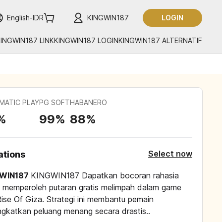
English-IDR
KINGWIN187
LOGIN
INGWIN187 LINK
KINGWIN187 LOGIN
KINGWIN187 ALTERNATIF
MATIC PLAY
PG SOFT
HABANERO
%
99%
88%
Select now
ations
GWIN187
KINGWIN187 Dapatkan bocoran rahasia
k memperoleh putaran gratis melimpah dalam game
Rise Of Giza. Strategi ini membantu pemain
gkatkan peluang menang secara drastis..