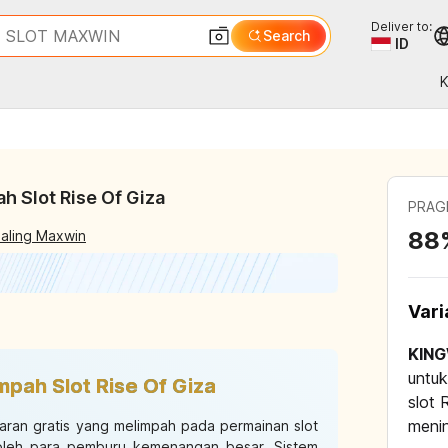
Deliver to:
 looking for?
7 SLOT MAXWIN
Search
ID
 case
e 20 5g cover
K
ro max
h Slot Rise Of Giza
PRAG
88
Paling Maxwin
Vari
KIN
untu
mpah Slot Rise Of Giza
slot 
menin
aran gratis yang melimpah pada permainan slot
 oleh para pemburu kemenangan besar. Sistem