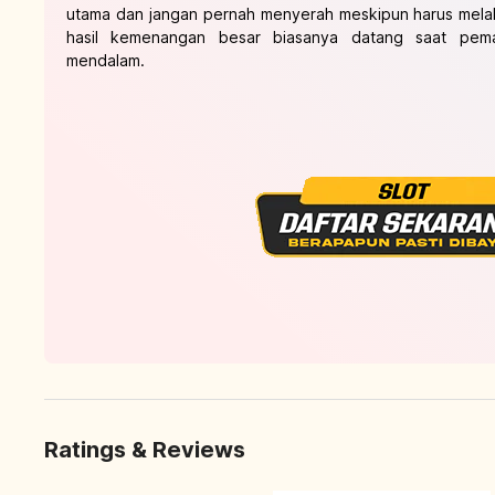
utama dan jangan pernah menyerah meskipun harus mel
hasil kemenangan besar biasanya datang saat pem
mendalam.
Ratings & Reviews