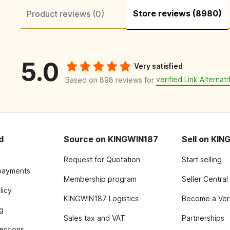
Store reviews (8980)
Product reviews (0)
5.0
Very satisfied
verified Link Alternati
Based on 898 reviews for
d
Source on KINGWIN187
Sell on KI
Request for Quotation
Start selling
payments
Membership program
Seller Central
licy
KINGWIN187 Logistics
Become a Veri
g
Sales tax and VAT
Partnerships
tections