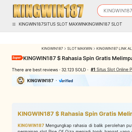
iphones 16
What are you
KINGWIN18
torras phone
samsung not
KINGWIN187
SITUS SLOT MAXWIN
KINGWIN187 SLOT
iphones 15 p
KINGWIN187
SLOT MAXWIN
KINGWIN187 LINK AL
KINGWIN187 $ Rahasia Spin Gratis Melimpa
#1
Situs Slot Online 
There are best reviews
32.123 SOLD
KINGWIN187

Previous slide
Next slide
KINGWIN187 $ Rahasia Spin Gratis Meli
KINGWIN187
Mengungkap rahasia di balik perolehan pu
permainan slot Rise Of Giza menjadi topik hangat yang 