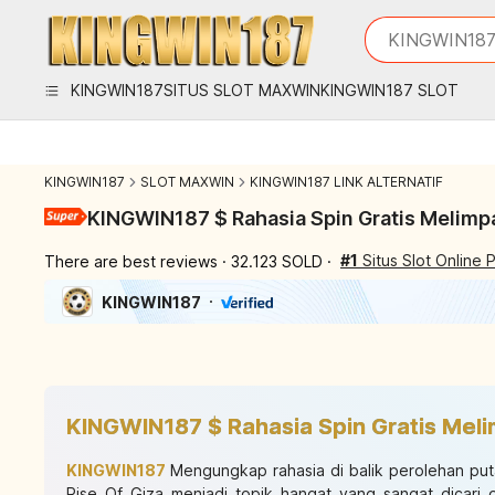
iphones 16
What are you
KINGWIN18
torras phone
samsung not
KINGWIN187
SITUS SLOT MAXWIN
KINGWIN187 SLOT
iphones 15 p
KINGWIN187
SLOT MAXWIN
KINGWIN187 LINK ALTERNATIF
KINGWIN187 $ Rahasia Spin Gratis Melimpa
#1
Situs Slot Online 
There are best reviews
32.123 SOLD
KINGWIN187

Previous slide
Next slide
KINGWIN187 $ Rahasia Spin Gratis Meli
KINGWIN187
Mengungkap rahasia di balik perolehan put
Rise Of Giza menjadi topik hangat yang sangat dicari