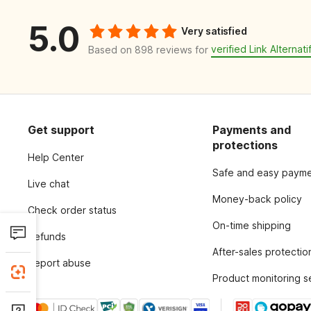
5.0
Very satisfied
verified Link Alternati
Based on 898 reviews for
Get support
Payments and
protections
Help Center
Safe and easy paym
Live chat
Money-back policy
Check order status
On-time shipping
Refunds
After-sales protectio
Report abuse
Product monitoring s