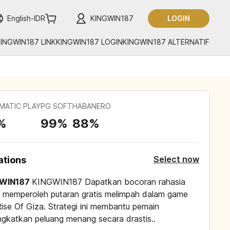
English-IDR
KINGWIN187
LOGIN
INGWIN187 LINK
KINGWIN187 LOGIN
KINGWIN187 ALTERNATIF
MATIC PLAY
PG SOFT
HABANERO
%
99%
88%
Select now
ations
GWIN187
KINGWIN187 Dapatkan bocoran rahasia
k memperoleh putaran gratis melimpah dalam game
Rise Of Giza. Strategi ini membantu pemain
gkatkan peluang menang secara drastis..