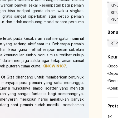
awarkan banyak sekali kesempatan bagi pemain
KIN
n bisa berlipat ganda dalam waktu singkat.
SIT
gratis sangat diperlukan agar setiap pemain
KIN
ukur dan tidak membuang modal secara percuma
Bon
erletak pada kesabaran saat mengatur nominal
RTP
n yang sedang aktif saat itu. Beberapa pemain
han kecil guna melihat respon mesin sebelum
da kemunculan simbol bonus mulai terlihat cukup
Keun
tif dalam menjaga saldo agar tetap aman sambil
yak putaran cuma cuma.
KINGWIN187
.
Bocor
Depo
 Of Giza dirancang untuk memberikan petunjuk
Bonu
ir menyapa para pemain yang setia menunggu.
kuensi munculnya simbol scatter yang menjadi
Kole
an yang sangat fantastis bagi pemenangnya.
 menyerah meskipun harus melakukan banyak
atang saat pemain sudah memiliki pemahaman
Prot