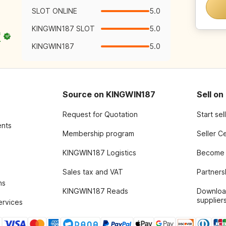
SLOT ONLINE
5.0
KINGWIN187 SLOT
5.0
f
KINGWIN187
5.0
Source on KINGWIN187
Sell o
Request for Quotation
Start sel
ents
Membership program
Seller Ce
KINGWIN187 Logistics
Become a
Sales tax and VAT
Partners
ns
KINGWIN187 Reads
Downloa
supplier
ervices