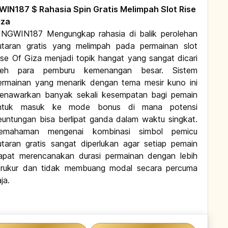
WIN187 $ Rahasia Spin Gratis Melimpah Slot Rise
iza
INGWIN187
Mengungkap rahasia di balik perolehan
utaran gratis yang melimpah pada permainan slot
ise Of Giza menjadi topik hangat yang sangat dicari
leh para pemburu kemenangan besar. Sistem
ermainan yang menarik dengan tema mesir kuno ini
enawarkan banyak sekali kesempatan bagi pemain
ntuk masuk ke mode bonus di mana potensi
euntungan bisa berlipat ganda dalam waktu singkat.
emahaman mengenai kombinasi simbol pemicu
utaran gratis sangat diperlukan agar setiap pemain
apat merencanakan durasi permainan dengan lebih
erukur dan tidak membuang modal secara percuma
ja.