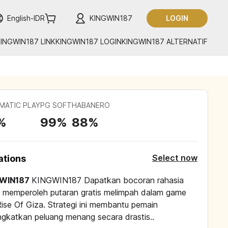
English-IDR
KINGWIN187
LOGIN
INGWIN187 LINK
KINGWIN187 LOGIN
KINGWIN187 ALTERNATIF
MATIC PLAY
PG SOFT
HABANERO
%
99%
88%
Select now
ations
GWIN187
KINGWIN187 Dapatkan bocoran rahasia
k memperoleh putaran gratis melimpah dalam game
Rise Of Giza. Strategi ini membantu pemain
gkatkan peluang menang secara drastis..