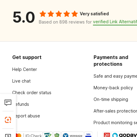
5.0
Very satisfied
verified Link Alternati
Based on 898 reviews for
Get support
Payments and
protections
Help Center
Safe and easy paym
Live chat
Money-back policy
Check order status
On-time shipping
Refunds
After-sales protectio
Report abuse
Product monitoring s