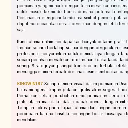
permainan yang menarik dengan tema mesir kuno ini men
untuk masuk ke mode bonus di mana potensi keuntunga
Pemahaman mengenai kombinasi simbol pemicu putaran 
dapat merencanakan durasi permainan dengan lebih ter
saja.
Kunci utama dalam mendapatkan banyak putaran gratis t
taruhan secara bertahap sesuai dengan pergerakan mesi
profesional menyarankan untuk memulainya dengan taru
secara perlahan menaikkan nilai taruhan ketika tanda tan
sering. Strategi yang sangat konsisten ini terbukti efek
menunggu momen terbaik di mana mesin memberikan ban
KINGWIN187
Setiap elemen visual dalam permainan Rise
halus mengenai kapan putaran gratis akan segera had
Perhatikan setiap perubahan ritme permainan serta fre
pintu utama masuk ke dalam babak bonus dengan imbal
Tetaplah fokus pada tujuan utama dan jangan pernah
percobaan karena hasil kemenangan besar biasanya d
mendalam.