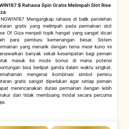
WIN187 $ Rahasia Spin Gratis Melimpah Slot Rise
iza
INGWIN187
Mengungkap rahasia di balik perolehan
utaran gratis yang melimpah pada permainan slot
ise Of Giza menjadi topik hangat yang sangat dicari
leh para pemburu kemenangan besar. Sistem
ermainan yang menarik dengan tema mesir kuno ini
enawarkan banyak sekali kesempatan bagi pemain
ntuk masuk ke mode bonus di mana potensi
euntungan bisa berlipat ganda dalam waktu singkat.
emahaman mengenai kombinasi simbol pemicu
utaran gratis sangat diperlukan agar setiap pemain
apat merencanakan durasi permainan dengan lebih
erukur dan tidak membuang modal secara percuma
ja.