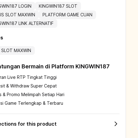
GWIN187 LOGIN
KINGWIN187 SLOT
US SLOT MAXWIN
PLATFORM GAME CUAN
GWIN187 LINK ALTERNATIF
us
 SLOT MAXWIN
tungan Bermain di Platform KINGWIN187
an Live RTP Tingkat Tinggi
sit & Withdraw Super Cepat
s & Promo Melimpah Setiap Hari
ksi Game Terlengkap & Terbaru
ections for this product