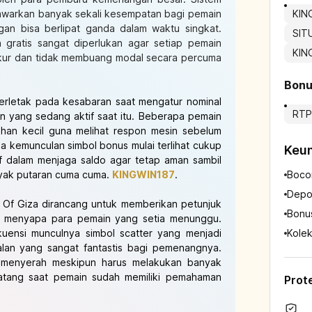
awarkan banyak sekali kesempatan bagi pemain
KIN
n bisa berlipat ganda dalam waktu singkat.
SIT
gratis sangat diperlukan agar setiap pemain
KIN
ukur dan tidak membuang modal secara percuma
Bon
erletak pada kesabaran saat mengatur nominal
RTP
n yang sedang aktif saat itu. Beberapa pemain
han kecil guna melihat respon mesin sebelum
da kemunculan simbol bonus mulai terlihat cukup
Keun
tif dalam menjaga saldo agar tetap aman sambil
yak putaran cuma cuma.
KINGWIN187
.
Bocor
Depo
 Of Giza dirancang untuk memberikan petunjuk
Bonu
ir menyapa para pemain yang setia menunggu.
kuensi munculnya simbol scatter yang menjadi
Kole
an yang sangat fantastis bagi pemenangnya.
 menyerah meskipun harus melakukan banyak
atang saat pemain sudah memiliki pemahaman
Prot