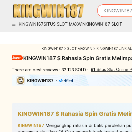
iphones 16
What are you
KINGWIN18
torras phone
samsung not
KINGWIN187
SITUS SLOT MAXWIN
KINGWIN187 SLOT
iphones 15 p
KINGWIN187
SLOT MAXWIN
KINGWIN187 LINK AL
KINGWIN187 $ Rahasia Spin Gratis Melimpa
#1
Situs Slot Online 
There are best reviews
32.123 SOLD
KINGWIN187

Previous slide
Next slide
KINGWIN187 $ Rahasia Spin Gratis Meli
KINGWIN187
Mengungkap rahasia di balik perolehan pu
permainan slot Rise Of Giza menjadi topik hangat yang 