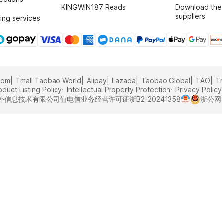
KINGWIN187 Reads
Download the
suppliers
ing services
com
Tmall Taobao World
Alipay
Lazada
Taobao Global
TAO
T
oduct Listing Policy
Intellectual Property Protection
Privacy Policy
巴巴外信息技术有限公司
值电信业务经营许可证浙B2-20241358
浙公网安