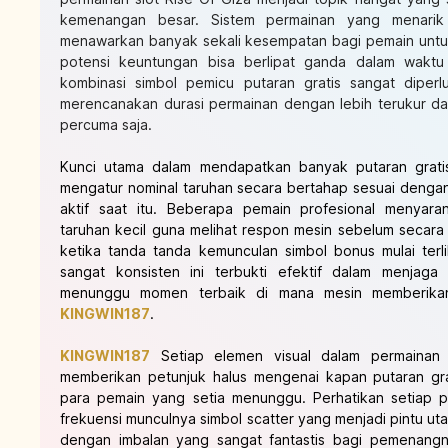
kemenangan besar. Sistem permainan yang menarik
menawarkan banyak sekali kesempatan bagi pemain unt
potensi keuntungan bisa berlipat ganda dalam wakt
kombinasi simbol pemicu putaran gratis sangat diper
merencanakan durasi permainan dengan lebih terukur d
percuma saja.
Kunci utama dalam mendapatkan banyak putaran grati
mengatur nominal taruhan secara bertahap sesuai deng
aktif saat itu. Beberapa pemain profesional menyar
taruhan kecil guna melihat respon mesin sebelum secara 
ketika tanda tanda kemunculan simbol bonus mulai terli
sangat konsisten ini terbukti efektif dalam menjag
menunggu momen terbaik di mana mesin memberika
KINGWIN187
.
KINGWIN187
Setiap elemen visual dalam permainan 
memberikan petunjuk halus mengenai kapan putaran gr
para pemain yang setia menunggu. Perhatikan setiap p
frekuensi munculnya simbol scatter yang menjadi pintu 
dengan imbalan yang sangat fantastis bagi pemenangn